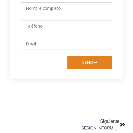
SEND
Siguiente
SESIÓN INFORMATIVA. NUEVO TRIBUTO AUTONÓMICO: EL IMPUESTO SOBRE ESTANCIAS TURÍSTICAS EN LAS ILLES BALEARS. MIÉRCOLES 22 DE JUNIO DE 2016