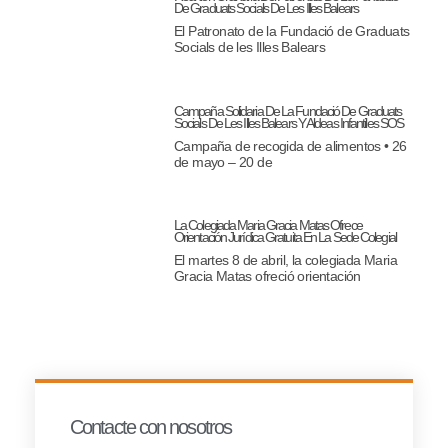
De Graduats Socials De Les Illes Balears
El Patronato de la Fundació de Graduats
Socials de les Illes Balears
Campaña Solidaria De La Fundació De Graduats
Socials De Les Illes Balears Y Aldeas Infantiles SOS
Campaña de recogida de alimentos • 26
de mayo – 20 de
La Colegiada Maria Gracia Matas Ofrece
Orientación Jurídica Gratuita En La Sede Colegial
El martes 8 de abril, la colegiada Maria
Gracia Matas ofreció orientación
Contacte con nosotros