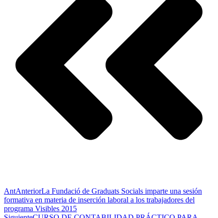
Ant
Anterior
La Fundació de Graduats Socials imparte una sesión
formativa en materia de inserción laboral a los trabajadores del
programa Visibles 2015
Siguiente
CURSO DE CONTABILIDAD PRÁCTICO PARA