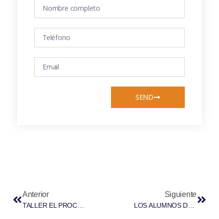
SEND
Anterior
Siguiente
TALLER EL PROCEDIMIENTO ANTE EL TAMIB
LOS ALUMNOS DE LA UNIVERSITAT DE LES ILLES BALEARS (UIB) PODRÁN HACER PRÁCTICAS EN LA OFICINA JURÍDICO-LABORAL DE LA FUNDACIÓ DE GRADUATS SOCIALS