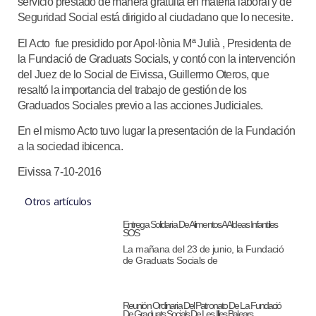
servicio prestado de manera gratuita en materia laboral y de
Seguridad Social está dirigido al ciudadano que lo necesite.
El Acto fue presidido por Apol·lònia Mª Julià , Presidenta de
la Fundació de Graduats Socials, y contó con la intervención
del Juez de lo Social de Eivissa, Guillermo Oteros, que
resaltó la importancia del trabajo de gestión de los
Graduados Sociales previo a las acciones Judiciales.
En el mismo Acto tuvo lugar la presentación de la Fundación
a la sociedad ibicenca.
Eivissa 7-10-2016
Otros artículos
Entrega Solidaria De Alimentos A Aldeas Infantiles
SOS
La mañana del 23 de junio, la Fundació
de Graduats Socials de
Reunión Ordinaria Del Patronato De La Fundació
De Graduats Socials De Les Illes Balears