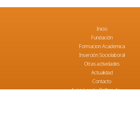
Inicio
Fundación
Formacion Academica
Inserción Sociolaboral
Otras actividades
Actualidad
Contacto
Aviso Legal y Política de
privacidad
Declaración de accesibilidad
Parellades, 12 A Bajos. 07003 Palma