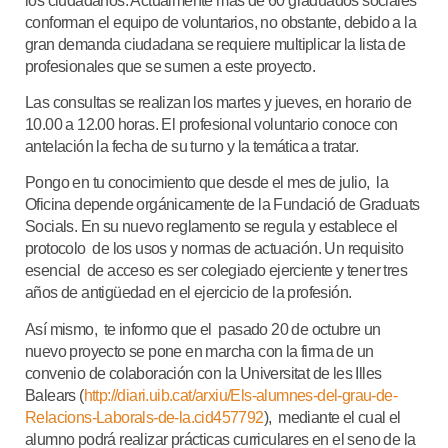
los ciudadanos. Actualmente más de 60 graduados sociales
conforman el equipo de voluntarios, no obstante, debido a la
gran demanda ciudadana se requiere multiplicar la lista de
profesionales que se sumen a este proyecto.
Las consultas se realizan los martes y jueves, en horario de
10.00 a 12.00 horas. El profesional voluntario conoce con
antelación la fecha de su turno y la temática a tratar.
Pongo en tu conocimiento que desde el mes de julio, la
Oficina depende orgánicamente de la Fundació de Graduats
Socials. En su nuevo reglamento se regula y establece el
protocolo de los usos y normas de actuación. Un requisito
esencial de acceso es ser colegiado ejerciente y tener tres
años de antigüedad en el ejercicio de la profesión.
Así mismo, te informo que el pasado 20 de octubre un
nuevo proyecto se pone en marcha con la firma de un
convenio de colaboración con la Universitat de les Illes
Balears (
http://diari.uib.cat/arxiu/Els-alumnes-del-grau-de-
Relacions-Laborals-de-la.cid457792
), mediante el cual el
alumno podrá realizar prácticas curriculares en el seno de la