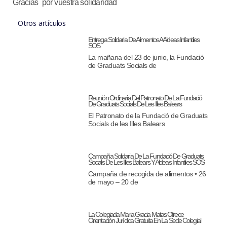
Gracias por vuestra solidaridad
Otros artículos
Entrega Solidaria De Alimentos A Aldeas Infantiles
SOS
La mañana del 23 de junio, la Fundació
de Graduats Socials de
Reunión Ordinaria Del Patronato De La Fundació
De Graduats Socials De Les Illes Balears
El Patronato de la Fundació de Graduats
Socials de les Illes Balears
Campaña Solidaria De La Fundació De Graduats
Socials De Les Illes Balears Y Aldeas Infantiles SOS
Campaña de recogida de alimentos • 26
de mayo – 20 de
La Colegiada Maria Gracia Matas Ofrece
Orientación Jurídica Gratuita En La Sede Colegial