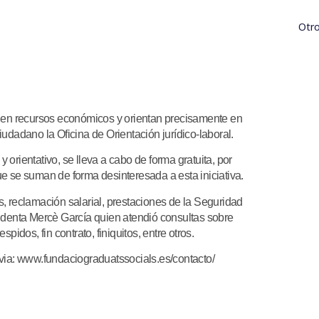
Otro
enen recursos económicos y orientan precisamente en
ciudadano la Oficina de Orientación jurídico-laboral.
y orientativo, se lleva a cabo de forma gratuita, por
e se suman de forma desinteresada a esta iniciativa.
 reclamación salarial, prestaciones de la Seguridad
esidenta Mercè García quien atendió consultas sobre
idos, fin contrato, finiquitos, entre otros.
revia: www.fundaciograduatssocials.es/contacto/