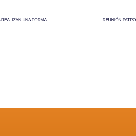
LA FUNDACIÓN DE GRADUADOS SOCIALES Y LA CAIXA REALIZAN UNA FORMACIÓN EN NORMATIVA LABORAL PARA TÉCNICOS DE INSERCIÓN DE ENTIDADES SOCIALES
REUNIÓN PATRO