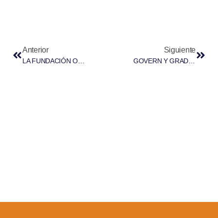
Anterior
Siguiente
LA FUNDACIÓN ORGANIZA LA FORMACIÓN SOBRE LAS RELACIONES LABORALES Y EL TELETRABAJO TRANSNACIONAL
GOVERN Y GRADUADOS SOCIALES ACUERDAN INCORPORAR LA ORIENTACIÓN JURÍDICA GRATUITA EN IGUALDAD