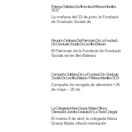
Entrega Solidaria De Alimentos A Aldeas Infantiles
SOS
La mañana del 23 de junio, la Fundació
de Graduats Socials de
Reunión Ordinaria Del Patronato De La Fundació
De Graduats Socials De Les Illes Balears
El Patronato de la Fundació de Graduats
Socials de les Illes Balears
Campaña Solidaria De La Fundació De Graduats
Socials De Les Illes Balears Y Aldeas Infantiles SOS
Campaña de recogida de alimentos • 26
de mayo – 20 de
La Colegiada Maria Gracia Matas Ofrece
Orientación Jurídica Gratuita En La Sede Colegial
El martes 8 de abril, la colegiada Maria
Gracia Matas ofreció orientación