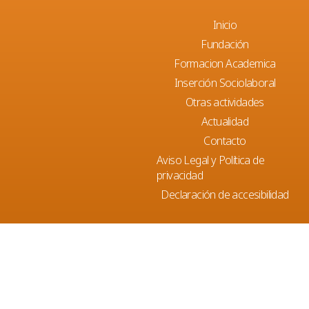
Inicio
Fundación
Formacion Academica
Inserción Sociolaboral
Otras actividades
Actualidad
Contacto
Aviso Legal y Política de
privacidad
Declaración de accesibilidad
Parellades, 12 A Bajos. 07003 Palma
+34 971 229 033
fundacion@fundaciograduatssocials.es