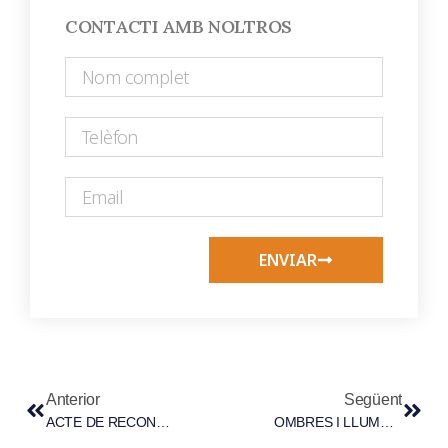
CONTACTI AMB NOLTROS
ENVIAR
Anterior
Següent
ACTE DE RECONEIXEMENT DEL VOLUNTARIAT DE GRADUATS SOCIALS D´EIVISSA PER LA SEVA TASCA ALTRUISTA EN EL SI DE L´OFICINA DE ORIENTACIÓ JURÍDICO-LABORAL
OMBRES I LLUMS EN EL SISTEMA DE LA SEGURETAT SOCIAL