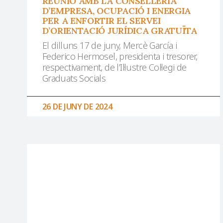
REUNIÓ AMB LA CONSELLERIA
D’EMPRESA, OCUPACIÓ I ENERGIA
PER A ENFORTIR EL SERVEI
D’ORIENTACIÓ JURÍDICA GRATUÏTA
El dilluns 17 de juny, Mercè García i
Federico Hermosel, presidenta i tresorer,
respectivament, de l’Il·lustre Col·legi de
Graduats Socials
26 DE JUNY DE 2024